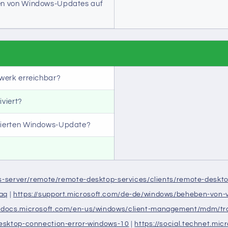
gen von Windows-Updates auf
zwerk erreichbar?
iviert?
llierten Windows-Update?
ws-server/remote/remote-desktop-services/clients/remote-deskt
aq
|
https://support.microsoft.com/de-de/windows/beheben-von
//docs.microsoft.com/en-us/windows/client-management/mdm/tr
esktop-connection-error-windows-10
|
https://social.technet.m