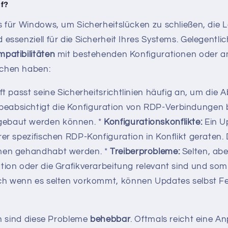
f?
s für Windows, um Sicherheitslücken zu schließen, die 
 essenziell für die Sicherheit Ihres Systems. Gelegen
mpatibilitäten
mit bestehenden Konfigurationen oder an
achen haben:
t passt seine Sicherheitsrichtlinien häufig an, um d
eabsichtigt die Konfiguration von RDP-Verbindungen b
gebaut werden können. *
Konfigurationskonflikte:
Ein U
er spezifischen RDP-Konfiguration in Konflikt geraten. 
smen gehandhabt werden. *
Treiberprobleme:
Selten, abe
tion oder die Grafikverarbeitung relevant sind und som
h wenn es selten vorkommt, können Updates selbst Feh
en sind diese Probleme
behebbar
. Oftmals reicht eine A