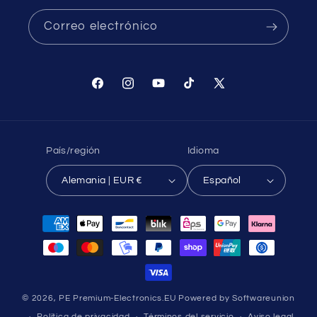
Correo electrónico
Facebook
Instagram
YouTube
TikTok
X
(Twitter)
País/región
Idioma
Alemania | EUR €
Español
Formas
de
pago
© 2026,
PE Premium-Electronics.EU
Powered by Softwareunion
Política de privacidad
Términos del servicio
Aviso legal