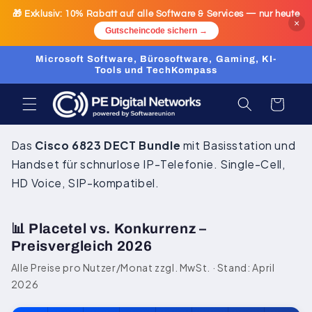
Ir
🎁 Exklusiv:
10% Rabatt
auf alle Software & Services — nur heute
directamente
×
al contenido
Gutscheincode sichern →
Microsoft Software, Bürosoftware, Gaming, KI-
Tools und TechKompass
Carrito
Das
Cisco 6823 DECT Bundle
mit Basisstation und
Handset für schnurlose IP-Telefonie. Single-Cell,
HD Voice, SIP-kompatibel.
📊 Placetel vs. Konkurrenz –
Preisvergleich 2026
Alle Preise pro Nutzer/Monat zzgl. MwSt. · Stand: April
2026