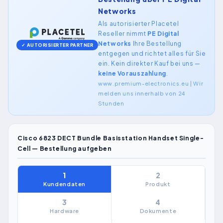
Networks
Als autorisierter Placetel
Reseller nimmt
PE Digital
Networks
Ihre Bestellung
✓ AUTORISIERTER PARTNER
entgegen und richtet alles für Sie
ein. Kein direkter Kauf bei uns —
keine Vorauszahlung
.
www.premium-electronics.eu | Wir
melden uns innerhalb von 24
Stunden
Cisco 6823 DECT Bundle Basisstation Handset Single-
Cell — Bestellung aufgeben
1
2
Kundendaten
Produkt
3
4
Hardware
Dokumente