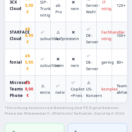
3CX
SIP-
❌
IT
5,00
ab
Server-
120+
Cloud
Trunk
nein
nötig
€
Pro
Wahl
nötig
ab
✅
STARFACE
✅
⚠️
❌
Fachhändler
6,90
DE-
100+
Cloud
zubuchbar
Aufpreis
nein
nötig
€
Server
ab
✅
✅
❌
❌
fonial
5,90
DE-
gering
80+
zubuchbar
nein
nein
€
Server
Microsoft
ab
✅
⚠️
⚠️
✅
Teams-
Teams
9,00
Copilot
US-
komplex
extra
nativ
abhäng
Phone
€
+Preis
Konzern
* Einrichtung kostenlos bei Bestellung über PE Digital Networks ·
Preise der Mitbewerber lt. öffentlicher Tarifseiten, Stand April 2026