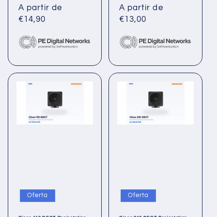
habitual
A partir de
de
habitual
A partir de
de
€14,90
oferta
€13,00
oferta
Oferta
Oferta