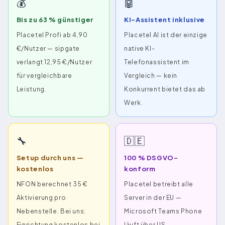
💰
🤖
Bis zu 63 % günstiger
KI-Assistent inklusive
Placetel Profi ab 4,90
Placetel AI ist der einzige
€/Nutzer — sipgate
native KI-
verlangt 12,95 €/Nutzer
Telefonassistent im
für vergleichbare
Vergleich — kein
Leistung.
Konkurrent bietet das ab
Werk.
🔧
🇩🇪
Setup durch uns —
100 % DSGVO-
kostenlos
konform
NFON berechnet 35 €
Placetel betreibt alle
Aktivierung pro
Server in der EU —
Nebenstelle. Bei uns:
Microsoft Teams Phone
Einrichtung kostenlos bei
läuft über US-