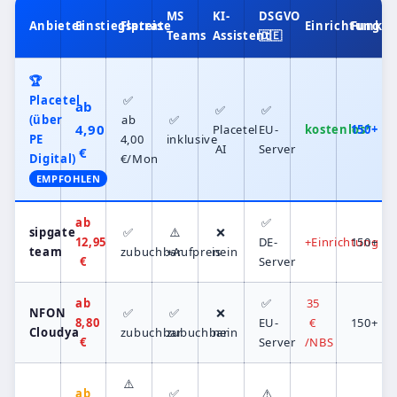
MS
KI-
DSGVO
Anbieter
Einstiegspreis
Flatrate
Einrichtung
Funkti
Teams
Assistent
🇩🇪
🏆
Placetel
✅
ab
✅
✅
(über
ab
✅
4,90
Placetel
EU-
kostenlos*
150+
PE
4,00
inklusive
AI
Server
€
Digital)
€/Mon
EMPFOHLEN
ab
✅
sipgate
✅
⚠️
❌
12,95
DE-
+Einrichtung
150+
team
zubuchbar
+Aufpreis
nein
€
Server
ab
✅
35
NFON
✅
✅
❌
8,80
EU-
€
150+
Cloudya
zubuchbar
zubuchbar
nein
€
Server
/NBS
⚠️
ab
✅
⚠️