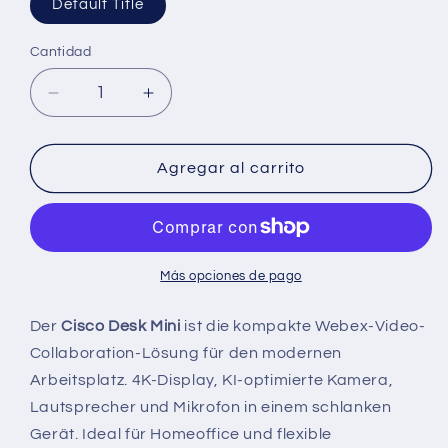
Default Title
Cantidad
Cantidad
Reducir
Aumentar
cantidad
cantidad
para
para
Cisco
Cisco
Agregar al carrito
Desk
Desk
Mini
Mini
–
–
Webex
Webex
Video-
Video-
Más opciones de pago
Collaboration
Collaboration
Der
Cisco Desk Mini
ist die kompakte Webex-Video-
Collaboration-Lösung für den modernen
Arbeitsplatz. 4K-Display, KI-optimierte Kamera,
Lautsprecher und Mikrofon in einem schlanken
Gerät. Ideal für Homeoffice und flexible