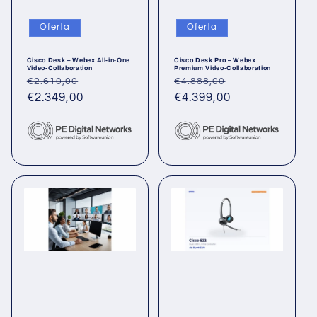
Oferta
Oferta
Cisco Desk – Webex All-in-One
Cisco Desk Pro – Webex
Video-Collaboration
Premium Video-Collaboration
Precio
Precio
Precio
Precio
€2.610,00
€4.888,00
habitual
€2.349,00
de
habitual
€4.399,00
de
oferta
oferta