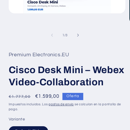
Abrir
elemento
multimedia
1
en
de
1
/
3
una
ventana
modal
Premium Electronics.EU
Cisco Desk Mini – Webex
Video-Collaboration
Precio
Precio
€1.599,00
Oferta
€1.777,00
habitual
de
Impuestos incluidos. Los
gastos de envío
se calculan en la pantalla de
oferta
pago.
Variante