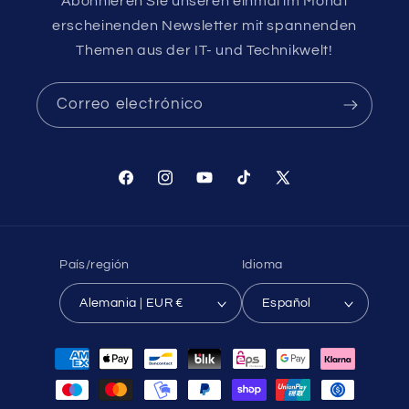
Abonnieren Sie unseren einmal im Monat
erscheinenden Newsletter mit spannenden
Themen aus der IT- und Technikwelt!
Correo electrónico
Facebook
Instagram
YouTube
TikTok
X
(Twitter)
País/región
Idioma
Alemania | EUR €
Español
Formas
de
pago