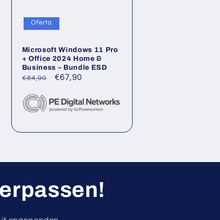
Oferta
Microsoft Windows 11 Pro
+ Office 2024 Home &
Business – Bundle ESD
Precio
Precio
€67,90
€84,90
habitual
de
oferta
verpassen!