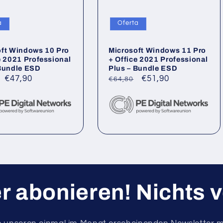
a
Oferta
oft Windows 10 Pro
Microsoft Windows 11 Pro
e 2021 Professional
+ Office 2021 Professional
 Bundle ESD
Plus – Bundle ESD
Precio
€47,90
Precio
Precio
€51,90
€64,80
al
de
habitual
de
oferta
oferta
r abonieren! Nichts 