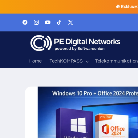
Ir
🎁 Exklusiv
directamente
al contenido
Facebook
Instagram
YouTube
TikTok
X
(Twitter)
Home
TechKOMPASS
Telekommunikation
Ir
directamente
a la
información
del producto