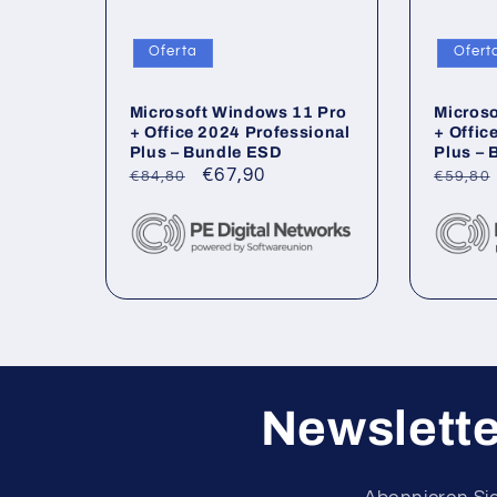
Oferta
Ofert
Microsoft Windows 11 Pro
Micros
+ Office 2024 Professional
+ Offic
Plus – Bundle ESD
Plus –
Precio
Precio
€67,90
Precio
€84,80
€59,80
habitual
de
habitu
oferta
Newslette