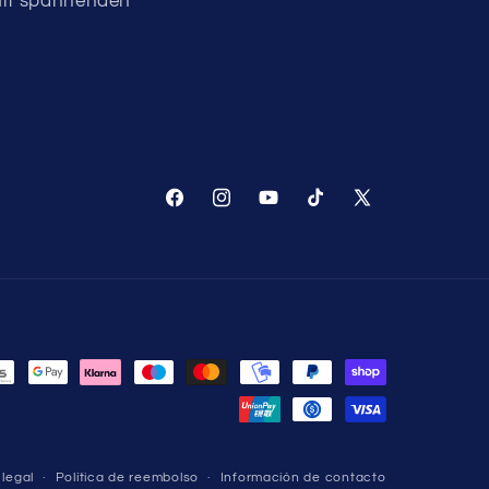
mit spannenden
Facebook
Instagram
YouTube
TikTok
X
(Twitter)
 legal
Política de reembolso
Información de contacto