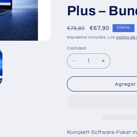
n
Plus – Bu
Precio
Precio
€67,90
€79,80
Oferta
habitual
de
Impuestos incluidos. Los
gastos de 
oferta
Cantidad
Cantidad
Reducir
Aumentar
cantidad
cantidad
para
para
Microsoft
Microsoft
Agregar 
Windows
Windows
10
10
Pro
Pro
+
+
Office
Office
2024
2024
Professional
Professional
Komplett-Software-Paket m