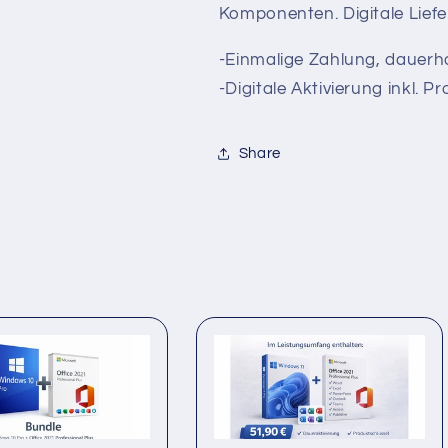
Plus
Plus
Komponenten. Digitale Liefe
–
–
Bundle
Bundle
-Einmalige Zahlung, dauerh
ESD
ESD
-Digitale Aktivierung inkl. P
Share