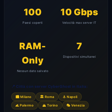
100
10 Gbps
Paesi coperti
Velocità max server IT
RAM-
7
Only
Dispositivi simultanei
Nessun dato salvato
📍 Città con server CyberGhost in Italia:
🏙️ Milano
🏛️ Roma
⚓ Napoli
🌊 Palermo
🏔️ Torino
🎭 Venezia