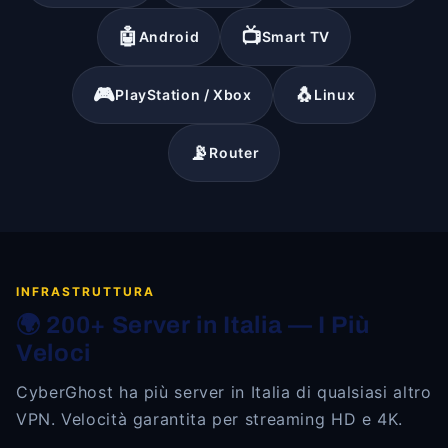
🤖
📺
Android
Smart TV
🎮
🐧
PlayStation / Xbox
Linux
📡
Router
INFRASTRUTTURA
🌍 200+ Server in Italia — I Più
Veloci
CyberGhost ha più server in Italia di qualsiasi altro
VPN. Velocità garantita per streaming HD e 4K.