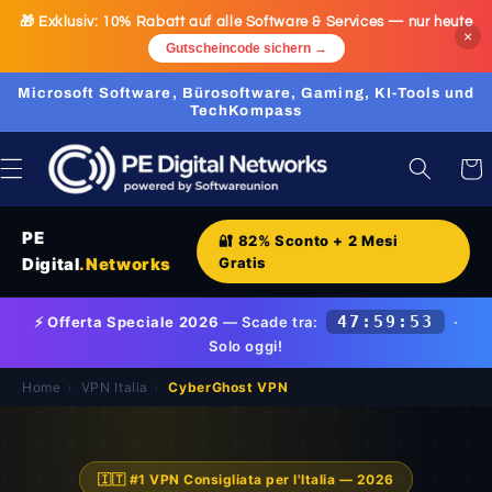
Direkt
🎁 Exklusiv:
10% Rabatt
auf alle Software & Services — nur heute
zum
×
Inhalt
Gutscheincode sichern →
Microsoft Software, Bürosoftware, Gaming, KI-Tools und
TechKompass
Warenk
PE
🔐 82% Sconto + 2 Mesi
Digital
.Networks
Gratis
47:59:52
⚡
Offerta Speciale 2026
— Scade tra:
·
Solo oggi!
Home
›
VPN Italia
›
CyberGhost VPN
🇮🇹 #1 VPN Consigliata per l'Italia — 2026