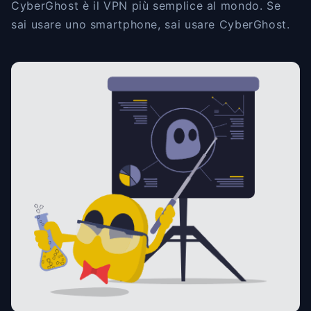
CyberGhost è il VPN più semplice al mondo. Se
sai usare uno smartphone, sai usare CyberGhost.