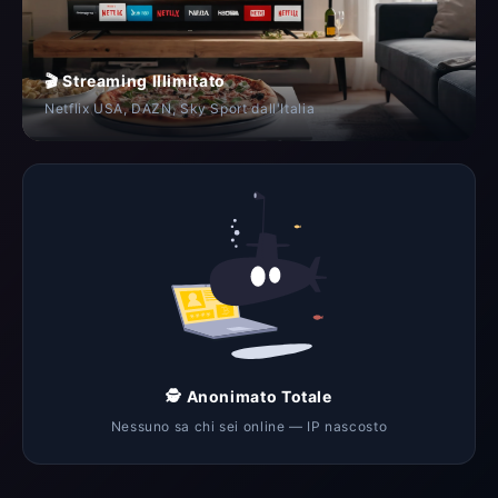
🎬 Streaming Illimitato
Netflix USA, DAZN, Sky Sport dall'Italia
🕵️ Anonimato Totale
Nessuno sa chi sei online — IP nascosto