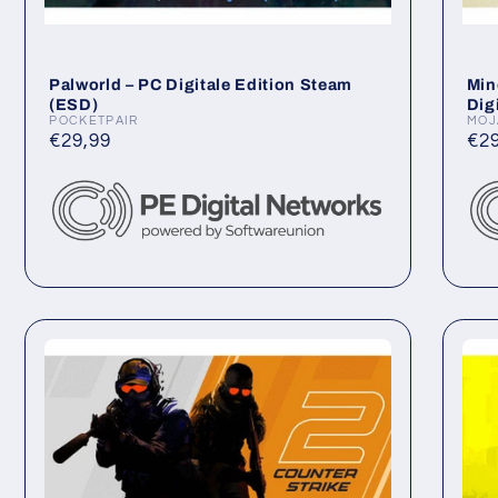
Palworld – PC Digitale Edition Steam
Min
(ESD)
Dig
POCKETPAIR
MOJ
Anbieter:
Anb
Normaler
€29,99
No
€29
Preis
Pre