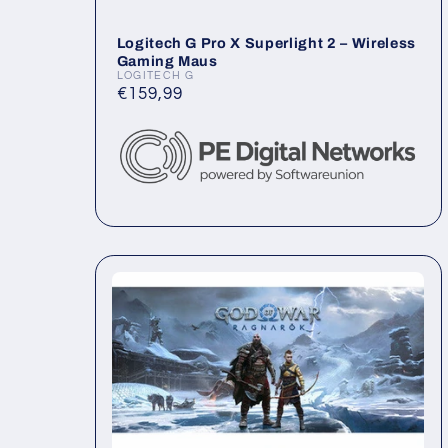
e
Logitech G Pro X Superlight 2 – Wireless
Gaming Maus
s
LOGITECH G
Anbieter:
Normaler
€159,99
Preis
t
e
S
p
i
e