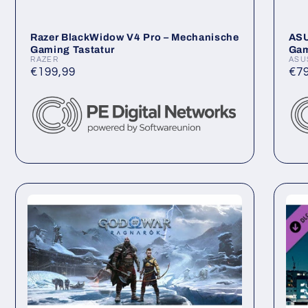
Razer BlackWidow V4 Pro – Mechanische
ASU
Gaming Tastatur
Gam
RAZER
ASU
Anbieter:
Anb
Normaler
€199,99
No
€7
Preis
Pre