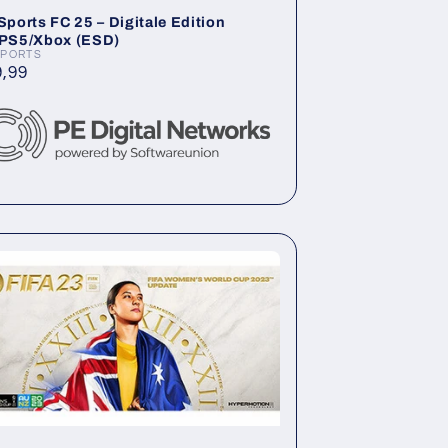
Sports FC 25 – Digitale Edition
PS5/Xbox (ESD)
SPORTS
ieter:
rmaler
,99
is