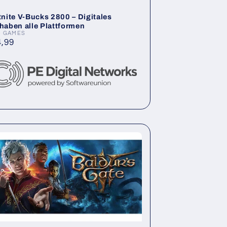
tnite V-Bucks 2800 – Digitales
haben alle Plattformen
C GAMES
ieter:
rmaler
,99
is