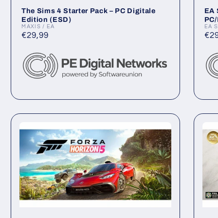
The Sims 4 Starter Pack – PC Digitale
EA 
Edition (ESD)
PC/
MAXIS / EA
EA 
Anbieter:
Anb
Normaler
€29,99
No
€29
Preis
Pre