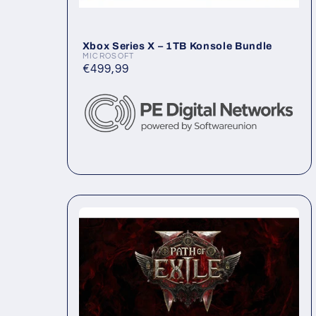
Xbox Series X – 1TB Konsole Bundle
MICROSOFT
Anbieter:
Normaler
€499,99
Preis