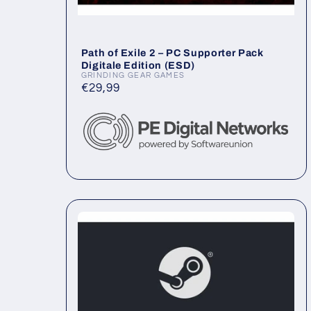
Path of Exile 2 – PC Supporter Pack
Digitale Edition (ESD)
GRINDING GEAR GAMES
Anbieter:
Normaler
€29,99
Preis