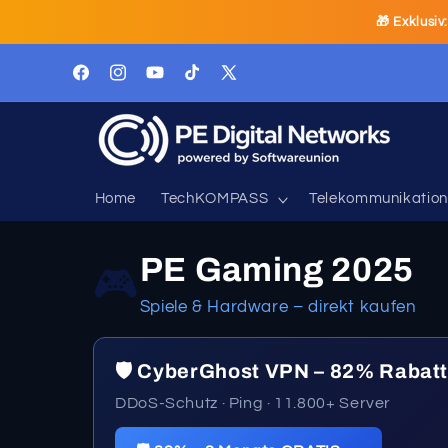
Direkt
🎁 Exklusiv
zum
Inhalt
Facebook
Instagram
YouTube
TikTok
X
(Twitter)
Home
TechKOMPASS
Telekommunikation
G
PE Gaming 2025
🎮
a
Spiele & Hardware – direkt kaufen
m
🛡️ CyberGhost VPN – 82% Rabat
i
DDoS-Schutz · Ping · 11.800+ Server