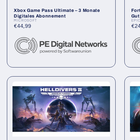
Xbox Game Pass Ultimate – 3 Monate
For
Digitales Abonnement
Gut
MICROSOFT
EPI
Anbieter:
Anb
Normaler
€44,99
No
€24
Preis
Pre