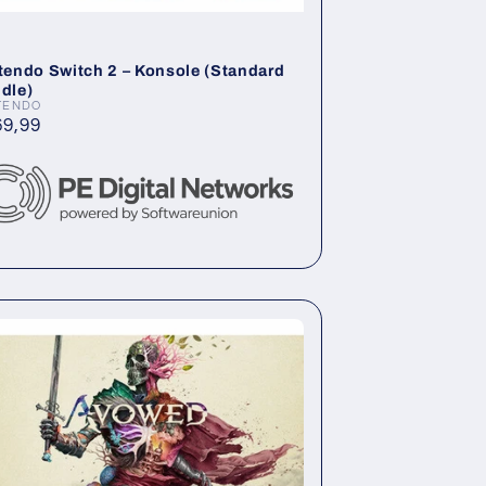
tendo Switch 2 – Konsole (Standard
dle)
TENDO
ieter:
rmaler
69,99
is