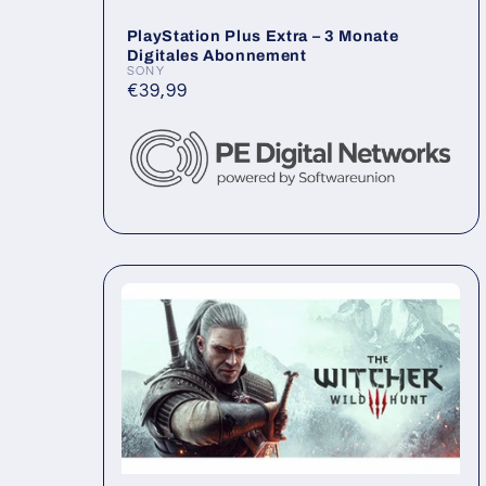
r
PlayStation Plus Extra – 3 Monate
Digitales Abonnement
u
SONY
Anbieter:
Normaler
€39,99
Preis
n
g
e
n
–
B