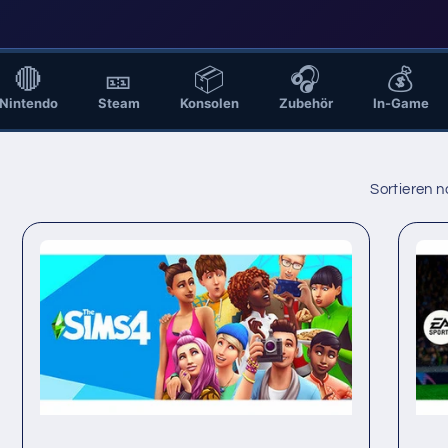
n
🔴
🎫
📦
🎧
💰
Nintendo
Steam
Konsolen
Zubehör
In-Game
Sortieren n