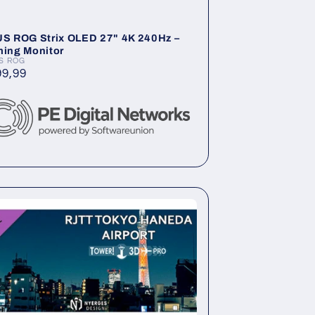
S ROG Strix OLED 27" 4K 240Hz –
ing Monitor
S ROG
ieter:
rmaler
99,99
is