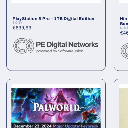
PlayStation 5 Pro – 1TB Digital Edition
Nin
SONY
Bun
Anbieter:
Normaler
€699,99
NIN
Anb
No
€4
Preis
Pre