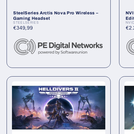
SteelSeries Arctis Nova Pro Wireless –
NVI
Gaming Headset
Edi
STEELSERIES
NVI
Anbieter:
Anb
Normaler
€349,99
No
€2.
Preis
Pre