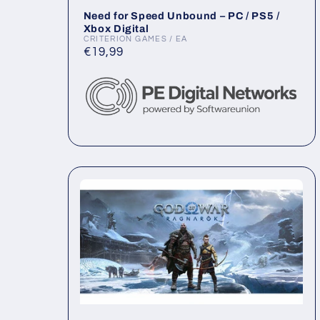
e
Need for Speed Unbound – PC / PS5 /
Xbox Digital
CRITERION GAMES / EA
Anbieter:
a
Normaler
€19,99
Preis
k
t
i
v
i
e