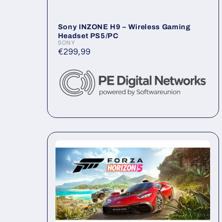
l
Sony INZONE H9 – Wireless Gaming
e
Headset PS5/PC
SONY
Anbieter:
Normaler
€299,99
2
Preis
0
2
5