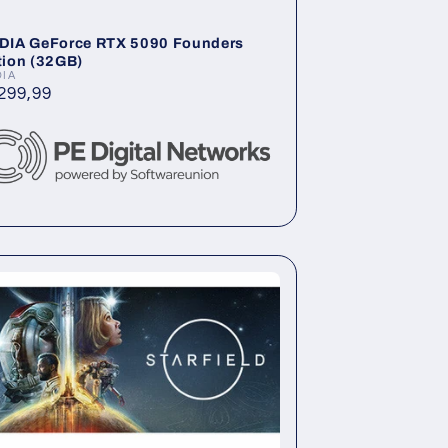
DIA GeForce RTX 5090 Founders
tion (32GB)
DIA
ieter:
rmaler
299,99
is