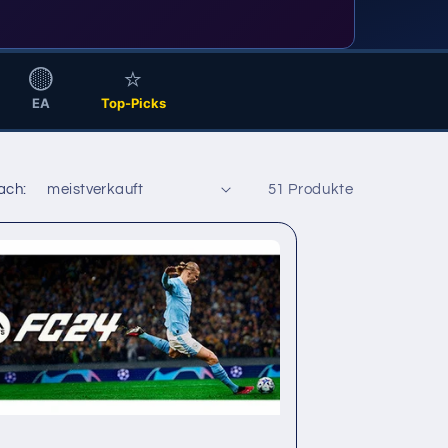
🟡
⭐
EA
Top-Picks
ach:
51 Produkte