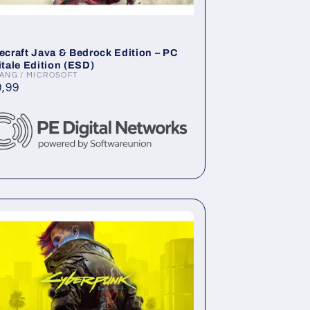
ecraft Java & Bedrock Edition – PC
itale Edition (ESD)
ANG / MICROSOFT
ieter:
rmaler
,99
is