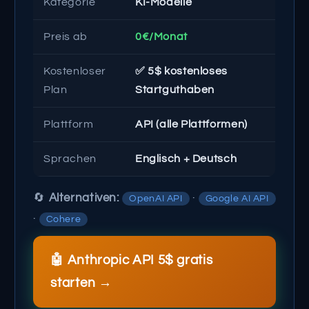
Kategorie
KI-Modelle
Preis ab
0€/Monat
Kostenloser
✅ 5$ kostenloses
Plan
Startguthaben
Plattform
API (alle Plattformen)
Sprachen
Englisch + Deutsch
🔄
Alternativen:
·
OpenAI API
Google AI API
·
Cohere
🤖 Anthropic API 5$ gratis
starten →