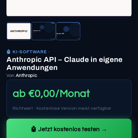
🤖 KI-SOFTWARE ·
Anthropic API – Claude in eigene
Anwendungen
Von
Anthropic
ab €0,00/Monat
Richtwert · Kostenlose Version meist verfügbar
🤖 Jetzt kostenlos testen →