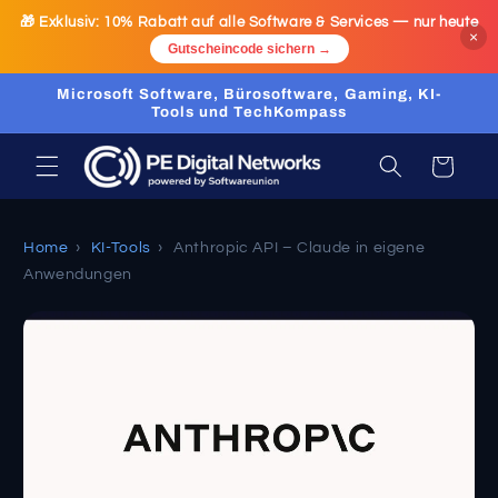
Ir
🎁 Exklusiv:
10% Rabatt
auf alle Software & Services — nur heute
directamente
×
al contenido
Gutscheincode sichern →
Microsoft Software, Bürosoftware, Gaming, KI-
Tools und TechKompass
Carrito
Home
›
KI-Tools
›
Anthropic API – Claude in eigene
Anwendungen