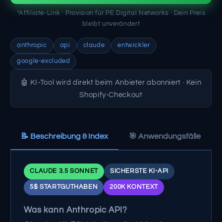
*Affiliate-Link · Provision für PE Digital Networks · Dein Preis
bleibt unverändert
anthropic
api
claude
entwickler
google-excluded
🤖 KI-Tool wird direkt beim Anbieter abonniert · Kein
Shopify-Checkout
📝 Beschreibung & Index
🎯 Anwendungsfälle
CLAUDE 3.5 SONNET
SICHERSTE KI-API
5$ STARTGUTHABEN
200K KONTEXT
Was kann Anthropic API?