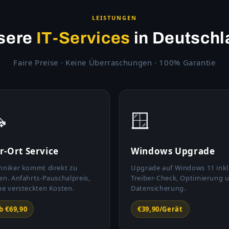
LEISTUNGEN
sere
IT-Services
in Deutschl
Faire Preise · Keine Überraschungen · 100% Garantie

🪟
r-Ort Service
Windows Upgrade
hniker kommt direkt zu
Upgrade auf Windows 11 inkl
en. Anfahrts-Pauschalpreis,
Treiber-Check, Optimierung 
ne versteckten Kosten.
Datensicherung.
b €69,90
€39,90/Gerät