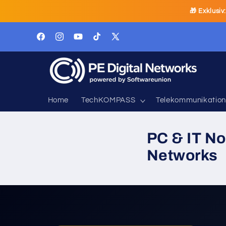
Direkt
🎁 Exklusiv
zum
Inhalt
Facebook
Instagram
YouTube
TikTok
X
(Twitter)
Home
TechKOMPASS
Telekommunikation
PC & IT No
Networks