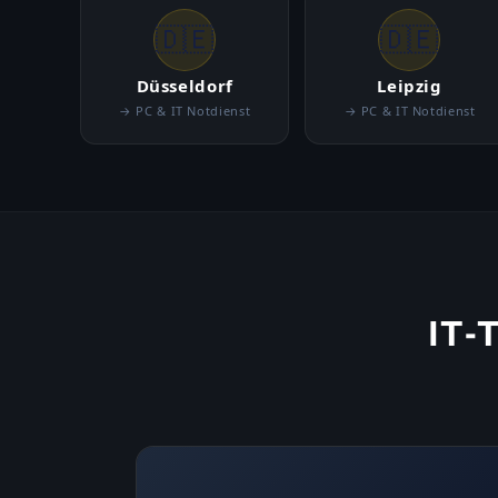
🇩🇪
🇩🇪
Düsseldorf
Leipzig
→ PC & IT Notdienst
→ PC & IT Notdienst
IT-