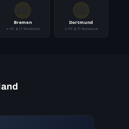
🇩🇪
🇩🇪
Bremen
Dortmund
→ PC & IT Notdienst
→ PC & IT Notdienst
land