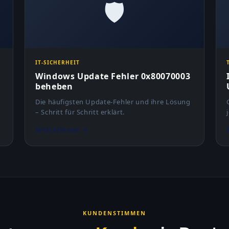
🛡️
IT-SICHERHEIT
Windows Update Fehler 0x80070003
beheben
Die häufigsten Update-Fehler und ihre Lösung
– Schritt für Schritt erklärt.
Weiterlesen →
KUNDENSTIMMEN