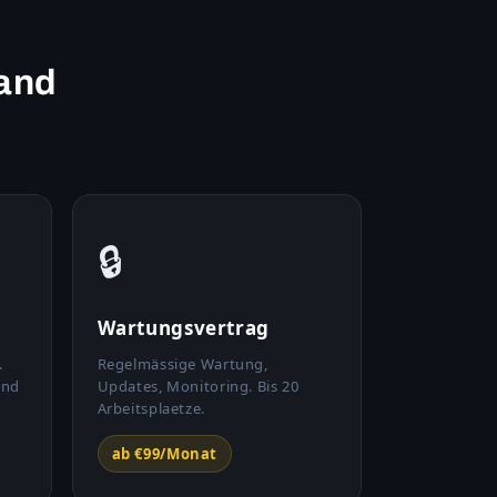
and
🔒
Wartungsvertrag
.
Regelmässige Wartung,
und
Updates, Monitoring. Bis 20
Arbeitsplaetze.
ab €99/Monat