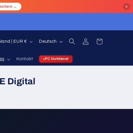
×
sichern →
S
Einloggen
Warenkorb
Deutschland | EUR €
Deutsch
p
r
es
Kontakt
PC Notdienst
a
c
E Digital
h
e