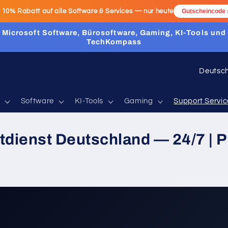
:
10% Rabatt
auf alle Software & Services — nur heute
Gutscheincode 
Microsoft Software, Bürosoftware, Gaming, KI-Tools und
TechKompass
L
a
n
Software
KI-Tools
Gaming
Support Servic
d
/
tdienst Deutschland — 24/7 | P
R
e
g
i
o