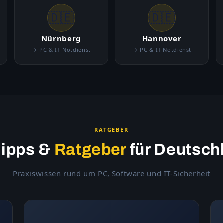
🇩🇪
🇩🇪
Nürnberg
Hannover
→ PC & IT Notdienst
→ PC & IT Notdienst
RATGEBER
Tipps &
Ratgeber
für Deutsch
Praxiswissen rund um PC, Software und IT-Sicherheit