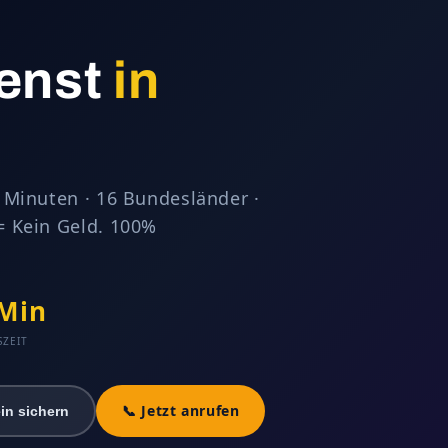
n
ienst
in
5 Minuten · 16 Bundesländer ·
= Kein Geld. 100%
 Min
SZEIT
📞 Jetzt anrufen
in sichern