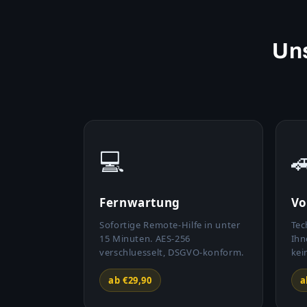
Un
💻

Fernwartung
Vo
Sofortige Remote-Hilfe in unter
Tec
15 Minuten. AES-256
Ihn
verschluesselt, DSGVO-konform.
kei
ab €29,90
a