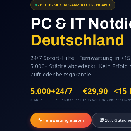
VERFÜGBAR IN GANZ DEUTSCHLAND
PC & IT Notd
Deutschland
24/7 Sofort-Hilfe · Fernwartung in <1
5.000+ Städte abgedeckt. Kein Erfolg 
Zufriedenheitsgarantie.
5.000+
24/7
€29,90
<15
STÄDTE
ERREICHBARKEIT
FERNWARTUNG AB
REAKTION
🔧 Fernwartung starten
🎁 10% Gutsche