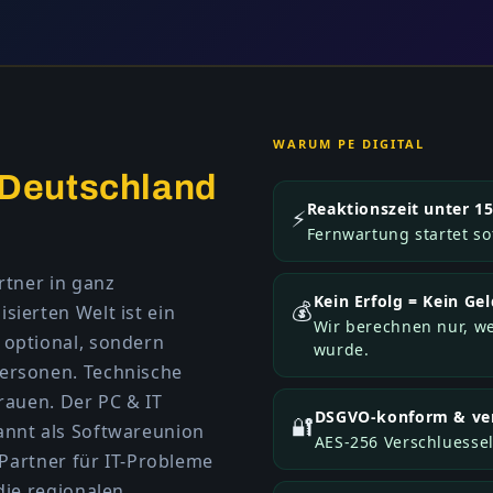
WARUM PE DIGITAL
Deutschland
Reaktionszeit unter 1
⚡
Fernwartung startet so
rtner in ganz
Kein Erfolg = Kein Gel
💰
sierten Welt ist ein
Wir berechnen nur, we
 optional, sondern
wurde.
personen. Technische
trauen. Der PC & IT
DSGVO-konform & ver
🔐
annt als Softwareunion
AES-256 Verschluessel
e Partner für IT-Probleme
die regionalen