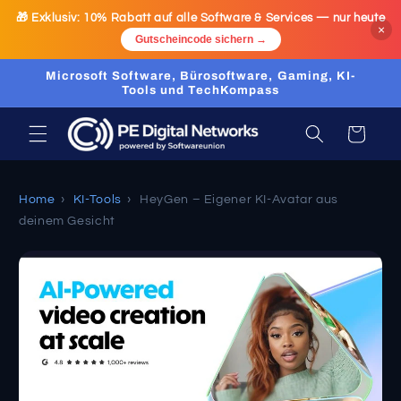
Ir
🎁 Exklusiv:
10% Rabatt
auf alle Software & Services — nur heute
directamente
×
al contenido
Gutscheincode sichern →
Microsoft Software, Bürosoftware, Gaming, KI-
Tools und TechKompass
Carrito
Home
›
KI-Tools
›
HeyGen – Eigener KI-Avatar aus
deinem Gesicht