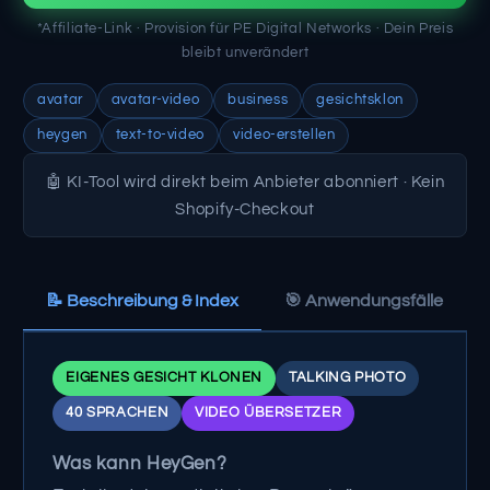
*Affiliate-Link · Provision für PE Digital Networks · Dein Preis
bleibt unverändert
avatar
avatar-video
business
gesichtsklon
heygen
text-to-video
video-erstellen
🤖 KI-Tool wird direkt beim Anbieter abonniert · Kein
Shopify-Checkout
📝 Beschreibung & Index
🎯 Anwendungsfälle
EIGENES GESICHT KLONEN
TALKING PHOTO
40 SPRACHEN
VIDEO ÜBERSETZER
Was kann HeyGen?