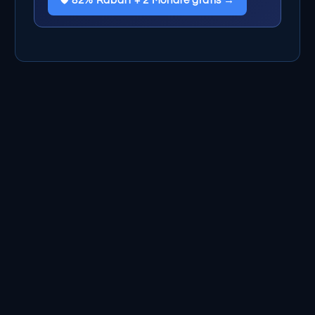
🛡️ 82% Rabatt + 2 Monate gratis →