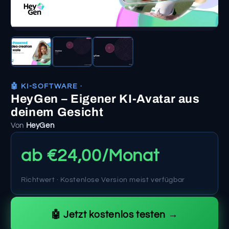
🤖 KI-SOFTWARE ·
HeyGen – Eigener KI-Avatar aus
deinem Gesicht
Von
HeyGen
ab €24,00/Monat
Richtwert · Kostenlose Version meist verfügbar
🤖 Jetzt kostenlos testen →