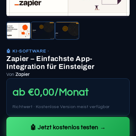
🤖 KI-SOFTWARE ·
Zapier – Einfachste App-
Integration für Einsteiger
Von
Zapier
ab €0,00/Monat
Richtwert · Kostenlose Version meist verfügbar
🤖 Jetzt kostenlos testen →