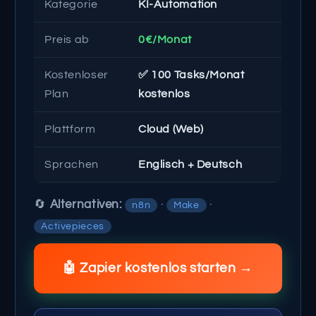
Kategorie
KI-Automation
Preis ab
0€/Monat
Kostenloser
✅ 100 Tasks/Monat
Plan
kostenlos
Plattform
Cloud (Web)
Sprachen
Englisch + Deutsch
🔄
Alternativen:
·
·
n8n
Make
Activepieces
🤖 Zapier kostenlos starten →