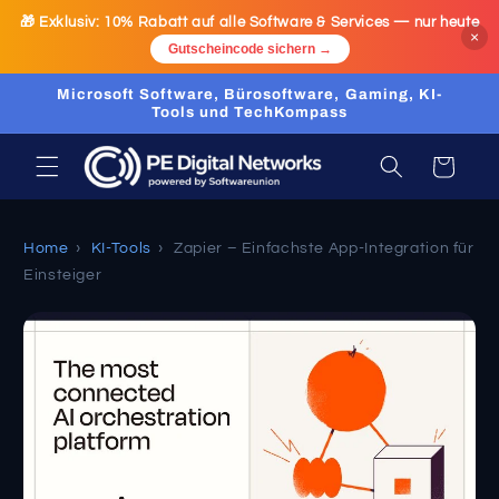
Ir
🎁 Exklusiv:
10% Rabatt
auf alle Software & Services — nur heute
directamente
×
al contenido
Gutscheincode sichern →
Microsoft Software, Bürosoftware, Gaming, KI-
Tools und TechKompass
Carrito
Home
›
KI-Tools
›
Zapier – Einfachste App-Integration für
Einsteiger