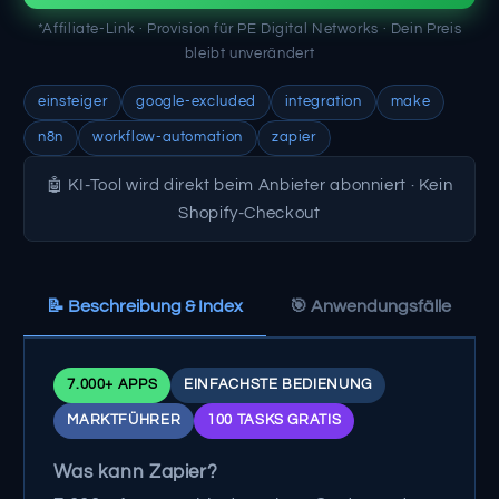
*Affiliate-Link · Provision für PE Digital Networks · Dein Preis
bleibt unverändert
einsteiger
google-excluded
integration
make
n8n
workflow-automation
zapier
🤖 KI-Tool wird direkt beim Anbieter abonniert · Kein
Shopify-Checkout
📝 Beschreibung & Index
🎯 Anwendungsfälle
7.000+ APPS
EINFACHSTE BEDIENUNG
MARKTFÜHRER
100 TASKS GRATIS
Was kann Zapier?