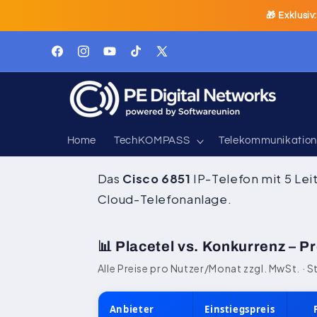
Direkt
🎁 Exklusiv
zum
Inhalt
Facebook
Instagram
YouTube
TikTok
X
(Twitter)
Home
TechKOMPASS
Telekommunikation
Das
Cisco 6851
IP-Telefon mit 5 Lei
Cloud-Telefonanlage.
📊 Placetel vs. Konkurrenz – P
Alle Preise pro Nutzer/Monat zzgl. MwSt. · S
Anbieter
Einstiegspreis