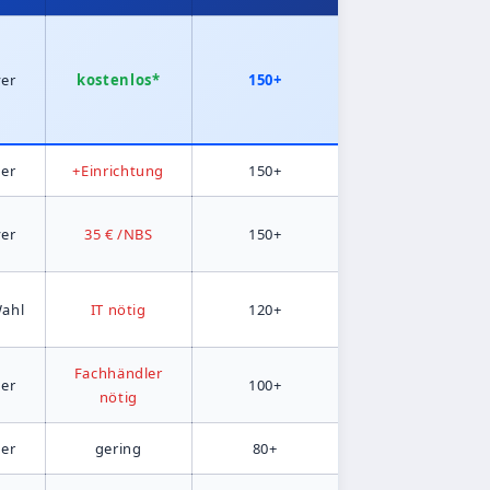
ver
kostenlos*
150+
er
+Einrichtung
150+
ver
35 € /NBS
150+
Wahl
IT nötig
120+
Fachhändler
er
100+
nötig
er
gering
80+