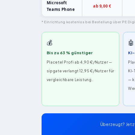
Microsoft
ab 9,00 €
Teams Phone
* Einrichtung kostenlos bei Bestellung über PE Digit
💰
🤖
Bis zu 63 % günstiger
KI-
Placetel Profi ab 4,90 €/Nutzer —
Pla
sipgate verlangt 12,95 €/Nutzer für
KI-
vergleichbare Leistung.
— k
Wer
Überzeugt? Jetzt