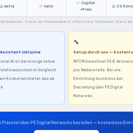
✅ Copilot
⚠️ extra
✅ nativ
⚠️ US-Konz
+Preis
al Networks · Preise der Mitbewerber lt. öffentlicher Tarifseiten, Stand Ap
🔧
Assistent inklusive
Setup durch uns — kostenl
cetel AI ist der einzige native
NFON berechnet 35 € Aktivier
Telefonassistent im Vergleich
pro Nebenstelle. Bei uns:
ein Konkurrent bietet das ab
Einrichtung kostenlos bei
k.
Bestellung über PE Digital
Networks.
 Placetel über PE Digital Networks bestellen — kostenlose Einri