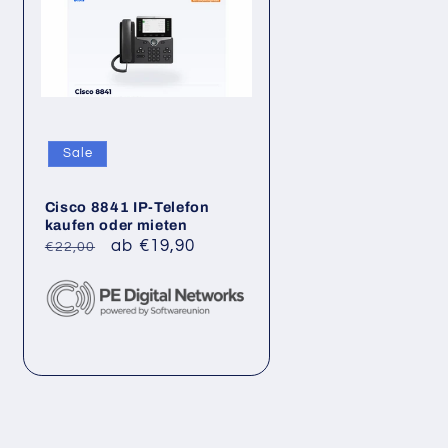
Sale
Cisco 8841 IP-Telefon
kaufen oder mieten
Normaler
Verkaufspreis
ab €19,90
€22,00
Preis