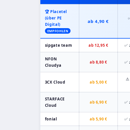
🏆 Placetel
(über PE
✅
ab 4,90 €
Digital)
EMPFOHLEN
sipgate team
ab 12,95 €
✅ 
NFON
ab 8,80 €
✅ 
Cloudya
⚠️
3CX Cloud
ab 5,00 €
STARFACE
ab 6,90 €
✅ 
Cloud
fonial
ab 5,90 €
✅ 