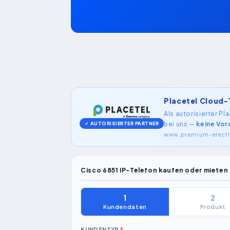
Placetel Cloud-
Als autorisierter P
bei uns —
keine Vor
✓ AUTORISIERTER PARTNER
www.premium-electro
Cisco 6851 IP-Telefon kaufen oder mieten
1
2
Kundendaten
Produkt
KUNDENTYP
*