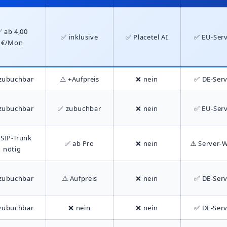
n
 ab 4,00
✅ inklusive
✅ Placetel AI
✅ EU-Ser
€/Mon
zubuchbar
⚠️ +Aufpreis
❌ nein
✅ DE-Serv
zubuchbar
✅ zubuchbar
❌ nein
✅ EU-Ser
 SIP-Trunk
✅ ab Pro
❌ nein
⚠️ Server-
nötig
zubuchbar
⚠️ Aufpreis
❌ nein
✅ DE-Serv
zubuchbar
❌ nein
❌ nein
✅ DE-Serv