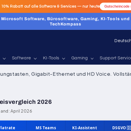
:
10% Rabatt
auf alle Software & Services — nur heute
Gutscheincode 
Microsoft Software, Bürosoftware, Gaming, KI-Tools und
TechKompass
L
a
n
Software
KI-Tools
Gaming
Support Servic
d
tungstasten, Gigabit-Ethernet und HD Voice. Vollst
/
R
e
reisvergleich 2026
g
tand: April 2026
i
o
Flatrate
MS Teams
KI-Assistent
DSGVO 🇩