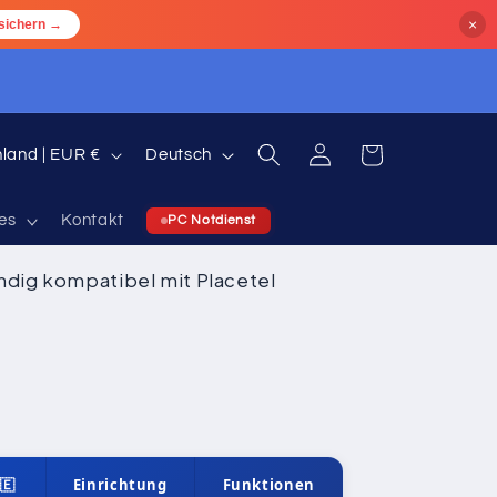
×
sichern →
S
Einloggen
Warenkorb
Deutschland | EUR €
Deutsch
p
r
es
Kontakt
PC Notdienst
a
ändig kompatibel mit Placetel
c
h
e
🇪
Einrichtung
Funktionen