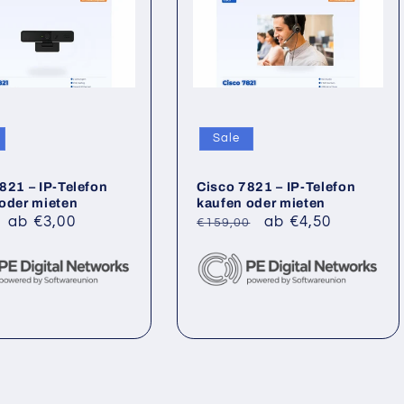
Sale
821 – IP-Telefon
Cisco 7821 – IP-Telefon
oder mieten
kaufen oder mieten
ler
Verkaufspreis
ab €3,00
Normaler
Verkaufspreis
ab €4,50
€159,00
Preis