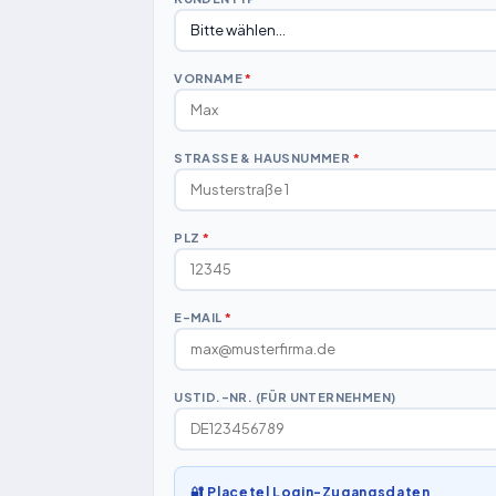
VORNAME
*
STRASSE & HAUSNUMMER
*
PLZ
*
E-MAIL
*
USTID.-NR. (FÜR UNTERNEHMEN)
🔐 Placetel Login-Zugangsdaten