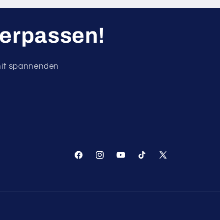
verpassen!
mit spannenden
Facebook
Instagram
YouTube
TikTok
X
(Twitter)