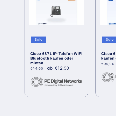
Sale
Sale
Cisco 6871 IP-Telefon WiFi
Cisco 6
Bluetooth kaufen oder
kaufen 
mieten
Norma
€99,00
Normaler
Verkaufspreis
ab €12,90
€14,00
Preis
Preis