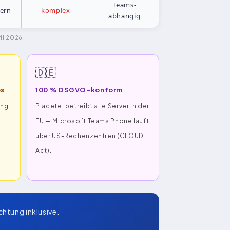
Teams-
ern
komplex
abhängig
ril 2026
🇩🇪
os
100 % DSGVO-konform
ung
Placetel betreibt alle Server in der
EU — Microsoft Teams Phone läuft
über US-Rechenzentren (CLOUD
Act).
chtung inklusive.