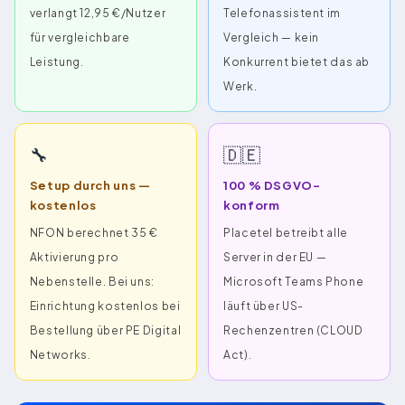
verlangt 12,95 €/Nutzer
Telefonassistent im
für vergleichbare
Vergleich — kein
Leistung.
Konkurrent bietet das ab
Werk.
🔧
🇩🇪
Setup durch uns —
100 % DSGVO-
kostenlos
konform
NFON berechnet 35 €
Placetel betreibt alle
Aktivierung pro
Server in der EU —
Nebenstelle. Bei uns:
Microsoft Teams Phone
Einrichtung kostenlos bei
läuft über US-
Bestellung über PE Digital
Rechenzentren (CLOUD
Networks.
Act).