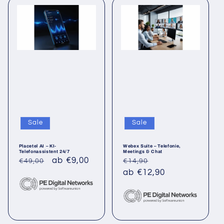
Sale
Sale
Placetel AI – KI-
Webex Suite – Telefonie,
Telefonassistent 24/7
Meetings & Chat
Normaler
Verkaufspreis
ab €9,00
Normaler
Verkaufspreis
€49,00
€14,90
Preis
Preis
ab €12,90