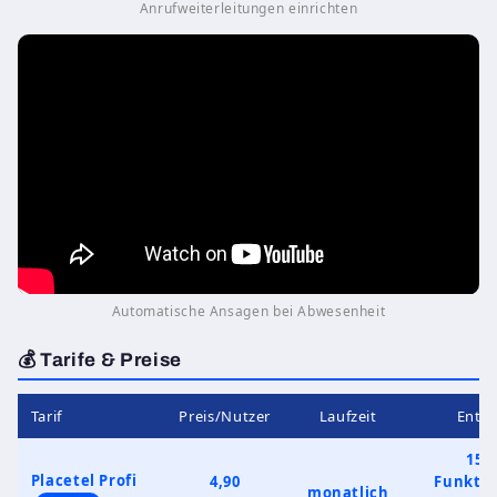
Anrufweiterleitungen einrichten
Automatische Ansagen bei Abwesenheit
💰 Tarife & Preise
Tarif
Preis/Nutzer
Laufzeit
Enthä
150
Placetel Profi
4,90
Funktio
monatlich