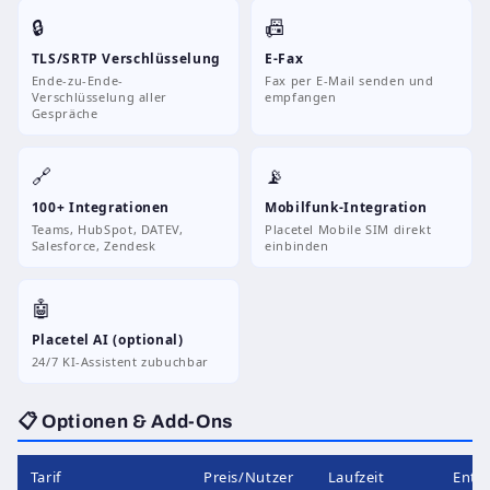
🔒
📠
TLS/SRTP Verschlüsselung
E-Fax
Ende-zu-Ende-
Fax per E-Mail senden und
Verschlüsselung aller
empfangen
Gespräche
🔗
📡
100+ Integrationen
Mobilfunk-Integration
Teams, HubSpot, DATEV,
Placetel Mobile SIM direkt
Salesforce, Zendesk
einbinden
🤖
Placetel AI (optional)
24/7 KI-Assistent zubuchbar
📋 Optionen & Add-Ons
Tarif
Preis/Nutzer
Laufzeit
Enthä