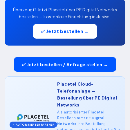
Überzeugt? Jetzt Placetel über PE Digital Networks
bestellen — kostenlose Einrichtung inklusive.
✅ Jetzt bestellen →
✅ Jetzt bestellen / Anfrage stellen →
Placetel Cloud-
Telefonanlage —
Bestellung über PE Digital
Networks
Als autorisierter Placetel
Reseller nimmt
PE Digital
Networks
Ihre Bestellung
✓ AUTORISIERTER PARTNER
entgegen und richtet alles für Sie