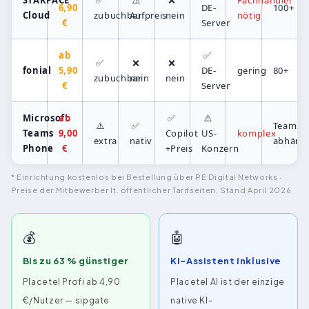
6,90
DE-
100+
Cloud
zubuchbar
Aufpreis
nein
nötig
€
Server
ab
✅
✅
❌
❌
fonial
5,90
DE-
gering
80+
zubuchbar
nein
nein
€
Server
Microsoft
ab
✅
⚠️
⚠️
✅
Teams-
Teams
9,00
Copilot
US-
komplex
extra
nativ
abhäng
Phone
€
+Preis
Konzern
* Einrichtung kostenlos bei Bestellung über PE Digital Networks ·
Preise der Mitbewerber lt. öffentlicher Tarifseiten, Stand April 2026
💰
🤖
Bis zu 63 % günstiger
KI-Assistent inklusive
Placetel Profi ab 4,90
Placetel AI ist der einzige
€/Nutzer — sipgate
native KI-