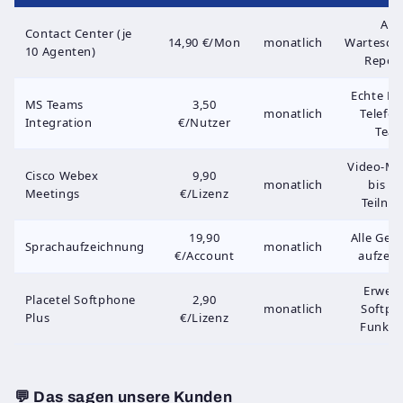
ACD
Contact Center (je
14,90 €/Mon
monatlich
Wartesch
10 Agenten)
Repor
Echte Pla
MS Teams
3,50
monatlich
Telefon
Integration
€/Nutzer
Tea
Video-Me
Cisco Webex
9,90
monatlich
bis 1.
Meetings
€/Lizenz
Teilne
19,90
Alle Ges
Sprachaufzeichnung
monatlich
€/Account
aufzei
Erweit
Placetel Softphone
2,90
monatlich
Softph
Plus
€/Lizenz
Funkti
💬 Das sagen unsere Kunden