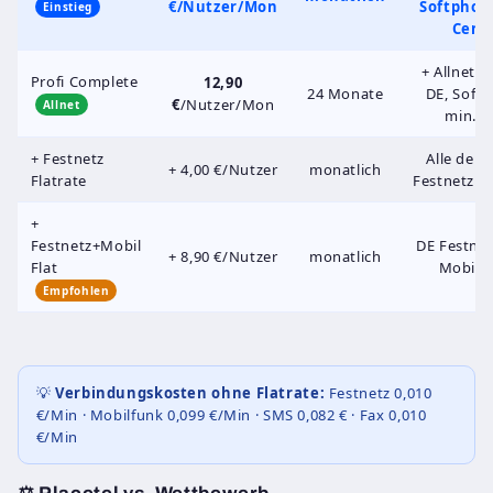
€
/Nutzer/Mon
Softphone
Einstieg
Cent
+ Allnet-F
Profi Complete
12,90
24 Monate
DE, Soft
€
/Nutzer/Mon
Allnet
min. 3
+ Festnetz
Alle deu
+ 4,00 €/Nutzer
monatlich
Flatrate
Festnetzn
+
Festnetz+Mobil
DE Festnetz
+ 8,90 €/Nutzer
monatlich
Flat
Mobiln
Empfohlen
💡
Verbindungskosten ohne Flatrate:
Festnetz 0,010
€/Min · Mobilfunk 0,099 €/Min · SMS 0,082 € · Fax 0,010
€/Min