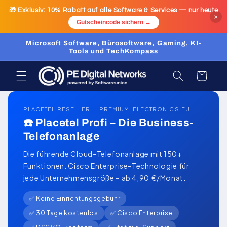
Direkt
🎁 Exklusiv:
10% Rabatt
auf alle Software & Services — nur heute
zum
×
Inhalt
Gutscheincode sichern →
Microsoft Software, Bürosoftware, Gaming, KI-
Tools und TechKompass
Warenkorb
PLACETEL RESELLER — PREMIUM-ELECTRONICS.EU
☎️ Placetel Profi – Die Business-
Telefonanlage
Die führende Cloud-Telefonanlage mit 150+
Funktionen. Cisco Enterprise-Technologie für
jede Unternehmensgröße – ab 4,90 €/Monat.
✅ Keine Einrichtungsgebühr
✅ 30 Tage kostenlos
✅ Cisco Enterprise