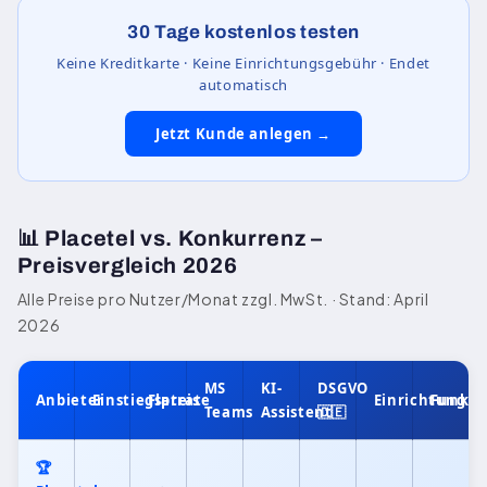
30 Tage kostenlos testen
Keine Kreditkarte · Keine Einrichtungsgebühr · Endet
automatisch
Jetzt Kunde anlegen →
📊 Placetel vs. Konkurrenz –
Preisvergleich 2026
Alle Preise pro Nutzer/Monat zzgl. MwSt. · Stand: April
2026
MS
KI-
DSGVO
Anbieter
Einstiegspreis
Flatrate
Einrichtung
Funkti
Teams
Assistent
🇩🇪
🏆