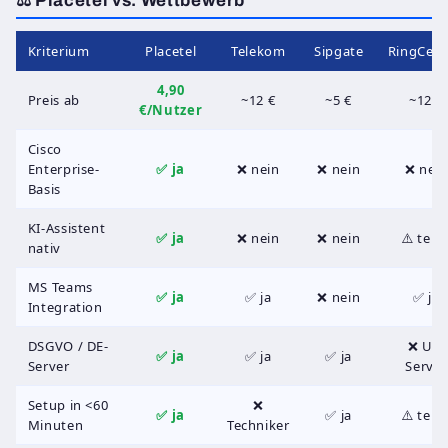
⚖️ Placetel vs. Wettbewerb
Kriterium
Placetel
Telekom
Sipgate
RingCent
4,90
Preis ab
~12 €
~5 €
~12 €
€
/Nutzer
Cisco
Enterprise-
✅ ja
❌ nein
❌ nein
❌ nein
Basis
KI-Assistent
✅ ja
❌ nein
❌ nein
⚠️ teilw
nativ
MS Teams
✅ ja
✅ ja
❌ nein
✅ ja
Integration
DSGVO / DE-
❌ US-
✅ ja
✅ ja
✅ ja
Server
Server
Setup in <60
❌
✅ ja
✅ ja
⚠️ teilw
Minuten
Techniker