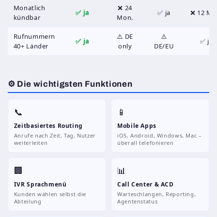
Monatlich
❌ 24
✅ ja
✅ ja
❌ 12 Mo
kündbar
Mon.
Rufnummern
⚠️ DE
⚠️
✅ ja
✅ ja
40+ Länder
only
DE/EU
⚙️ Die wichtigsten Funktionen
📞
📱
Zeitbasiertes Routing
Mobile Apps
Anrufe nach Zeit, Tag, Nutzer
iOS, Android, Windows, Mac –
weiterleiten
überall telefonieren
🏢
📊
IVR Sprachmenü
Call Center & ACD
Kunden wählen selbst die
Warteschlangen, Reporting,
Abteilung
Agentenstatus