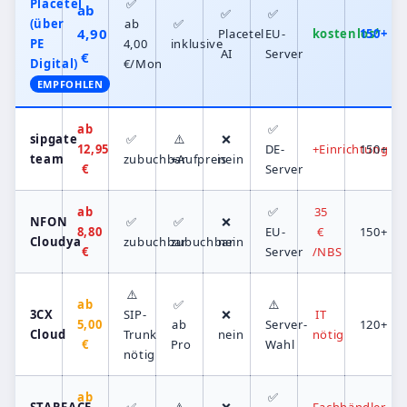
Placetel
✅
ab
✅
✅
(über
ab
✅
4,90
Placetel
EU-
kostenlos*
150+
PE
4,00
inklusive
AI
Server
€
Digital)
€/Mon
EMPFOHLEN
ab
✅
sipgate
✅
⚠️
❌
12,95
DE-
+Einrichtung
150+
team
zubuchbar
+Aufpreis
nein
€
Server
ab
✅
35
NFON
✅
✅
❌
8,80
EU-
€
150+
Cloudya
zubuchbar
zubuchbar
nein
€
Server
/NBS
⚠️
ab
✅
⚠️
3CX
SIP-
❌
IT
5,00
ab
Server-
120+
Cloud
Trunk
nein
nötig
€
Pro
Wahl
nötig
ab
✅
STARFACE
✅
⚠️
❌
Fachhändler