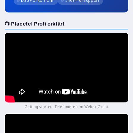
✅ DSGVO-konform
✅ Lifetime-Support
📺 Placetel Profi erklärt
Getting started: Telefonieren im Webex Client