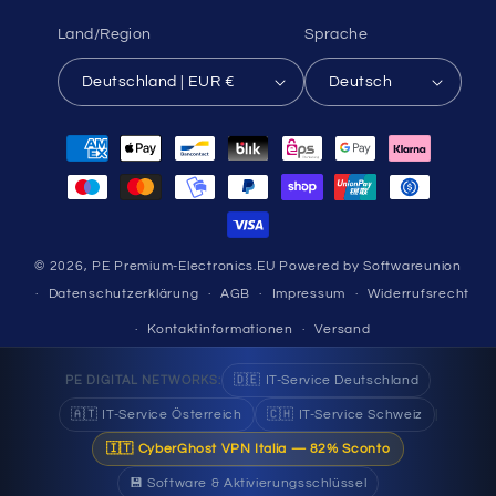
Land/Region
Sprache
Deutschland | EUR €
Deutsch
Zahlungsmethoden
© 2026,
PE Premium-Electronics.EU
Powered by Softwareunion
Datenschutzerklärung
AGB
Impressum
Widerrufsrecht
Kontaktinformationen
Versand
🇩🇪 IT-Service Deutschland
PE DIGITAL NETWORKS:
🇦🇹 IT-Service Österreich
🇨🇭 IT-Service Schweiz
|
🇮🇹 CyberGhost VPN Italia — 82% Sconto
💾 Software & Aktivierungsschlüssel