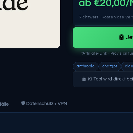
ab €20,00/
n
Richtwert · Kostenlose Ver
🤖 Je
*Affiliate-Link · Provision 
anthropic
chatgpt
cla
🤖 KI-Tool wird direkt b
🛡️ Datenschutz + VPN
älle