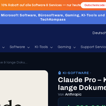
:
10% Rabatt
auf alle Software & Services — nur heute
Gutscheincode 
Microsoft Software, Bürosoftware, Gaming, KI-Tools und
TechKompass
L
a
n
Software
KI-Tools
Gaming
Support Servic
d
/
se & lange Doku...
R
🤖 KI-SOFTWARE ·
e
Claude Pro – K
g
lange Dokum
i
Von
Anthropic
o