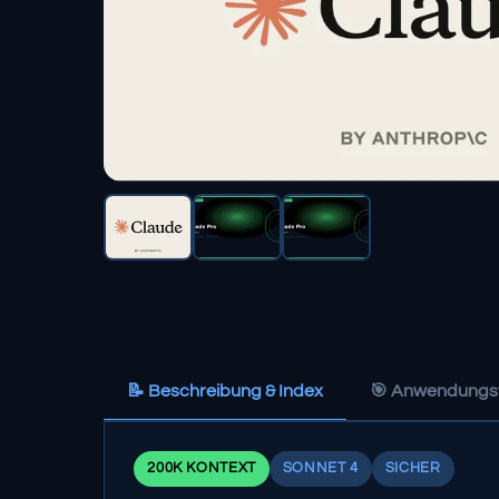
📝 Beschreibung & Index
🎯 Anwendungsf
200K KONTEXT
SONNET 4
SICHER