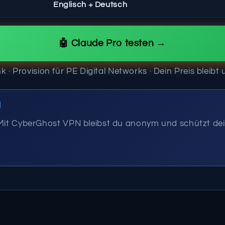
Englisch + Deutsch
🤖 Claude Pro testen →
ink · Provision für PE Digital Networks · Dein Preis bleib
N
 Mit CyberGhost VPN bleibst du anonym und schützt dei