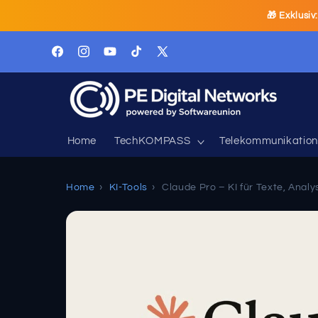
Direkt
🎁 Exklusiv
zum
Inhalt
Facebook
Instagram
YouTube
TikTok
X
(Twitter)
Home
TechKOMPASS
Telekommunikation
Home
›
KI-Tools
›
Claude Pro – KI für Texte, Analy