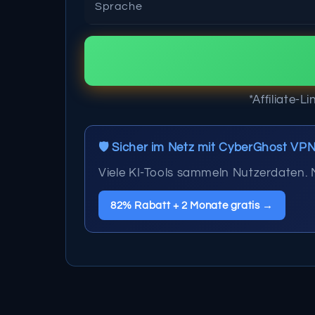
Sprache
*Affiliate-L
🛡️ Sicher im Netz mit CyberGhost VP
Viele KI-Tools sammeln Nutzerdaten.
82% Rabatt + 2 Monate gratis →