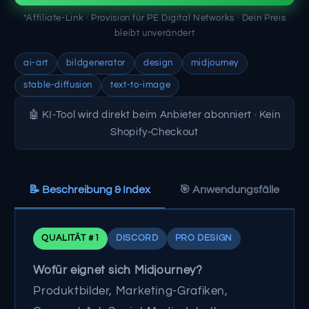
*Affiliate-Link · Provision für PE Digital Networks · Dein Preis
bleibt unverändert
ai-art
bildgenerator
design
midjourney
stable-diffusion
text-to-image
🤖 KI-Tool wird direkt beim Anbieter abonniert · Kein
Shopify-Checkout
📝 Beschreibung & Index
🎯 Anwendungsfälle
QUALITÄT #1
DISCORD
PRO DESIGN
Wofür eignet sich Midjourney?
Produktbilder, Marketing-Grafiken,