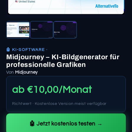
🤖 KI-SOFTWARE ·
Midjourney – KI-Bildgenerator für
professionelle Grafiken
Von
Midjourney
ab €10,00/Monat
Richtwert · Kostenlose Version meist verfügbar
🤖 Jetzt kostenlos testen →