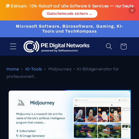
Direkt
🎁 Exklusiv:
10% Rabatt
auf alle Software & Services — nur heute
zum
×
Inhalt
Gutscheincode sichern →
Microsoft Software, Bürosoftware, Gaming, KI-
Tools und TechKompass
Warenkorb
Home
›
KI-Tools
›
Midjourney – KI-Bildgenerator für
professionell...