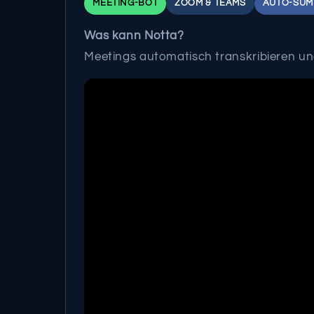
MEETING-BOT
ZOOM & TEAMS
AUTO-SU
Was kann Notta?
Meetings automatisch transkribieren un