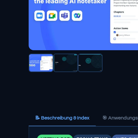
📝 Beschreibung & Index
🎯 Anwendungsf