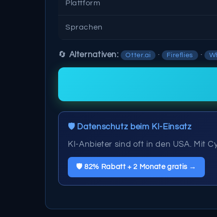
Plattform
Sprachen
🔄
Alternativen:
·
·
Otter.ai
Fireflies
Wh
🛡️ Datenschutz beim KI-Einsatz
KI-Anbieter sind oft in den USA. Mit
🛡️ 82% Rabatt + 2 Monate gratis →