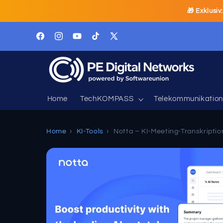
Direkt
🎁 Exklusiv
zum
Inhalt
Facebook
Instagram
YouTube
TikTok
X
(Twitter)
Home
TechKOMPASS
Telekommunikation
Home
›
KI-Tools
›
Notta – KI-Meeting-Transkripti