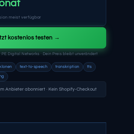
onat
sion meist verfügbar
tzt kostenlos testen →
für PE Digital Networks · Dein Preis bleibt unverändert
klonen
text-to-speech
transkription
tts
ng
eim Anbieter abonniert · Kein Shopify-Checkout