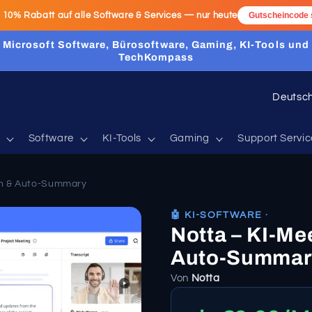
:
10% Rabatt
auf alle Software & Services — nur heute
Gutscheincode 
Microsoft Software, Bürosoftware, Gaming, KI-Tools und
TechKompass
L
a
n
Software
KI-Tools
Gaming
Support Servic
d
/
on & Auto-Summary
R
🤖 KI-SOFTWARE ·
e
Notta – KI-Me
g
Auto-Summar
i
Von
Notta
o