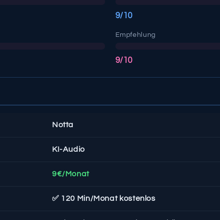
9/10
Empfehlung
9/10
Notta
KI-Audio
9€/Monat
✅ 120 Min/Monat kostenlos