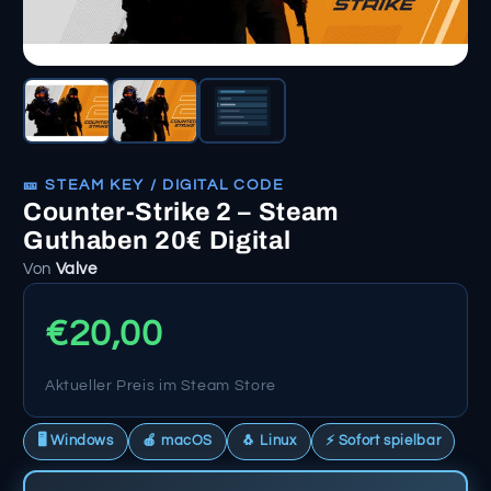
🎫 STEAM KEY / DIGITAL CODE
Counter-Strike 2 – Steam
Guthaben 20€ Digital
Von
Valve
€20,00
Aktueller Preis im Steam Store
🖥️ Windows
🍎 macOS
🐧 Linux
⚡ Sofort spielbar