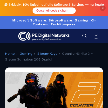
Ir
🎁 Exklusiv:
10% Rabatt
auf alle Software & Services — nur heute
directamente
×
al contenido
Gutscheincode sichern →
Microsoft Software, Bürosoftware, Gaming, KI-
Tools und TechKompass
Carrito
Home
›
Gaming
›
Steam-Keys
›
Counter-Strike 2 –
Steam Guthaben 20€ Digital