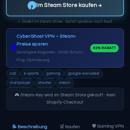
Im Steam Store kaufen
✓ Direkt im Steam Store · Sofort spielbar nach Kauf
CyberGhost VPN – Steam-
Preise sparen
🛡️
82% RABATT
Günstigere Regionen · DDoS-Schutz ·
Ping-Optimierung
cs2
e-sports
gaming
google-excluded
multiplayer
shooter
steam
🎮 Steam-Key wird im Steam Store gekauft · Kein
Shopify-Checkout
🛡️ Gaming VPN
📝 Beschreibung
🛒 Kaufen