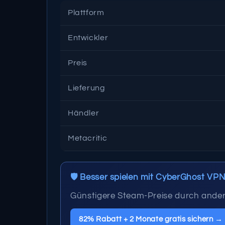
Plattform
Entwickler
Preis
Lieferung
Händler
Metacritic
🛡️ Besser spielen mit CyberGhost VP
Günstigere Steam-Preise durch ander
82% Rabatt + 2 Monate gratis sichern →