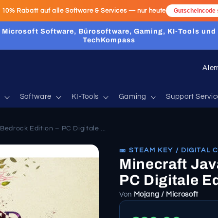
:
10% Rabatt
auf alle Software & Services — nur heute
Gutscheincode 
Microsoft Software, Bürosoftware, Gaming, KI-Tools und
TechKompass
P
a
í
Software
KI-Tools
Gaming
Support Servic
s
/
Bedrock Edition – PC Digitale ...
r
🎫 STEAM KEY / DIGITAL
e
Minecraft Jav
g
PC Digitale E
i
Von
Mojang / Microsoft
ó