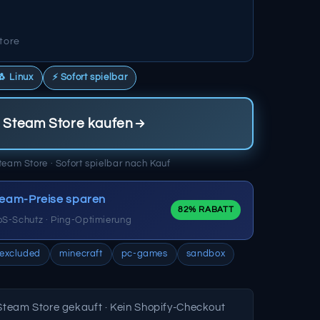
tore
🐧 Linux
⚡ Sofort spielbar
 Steam Store kaufen
team Store · Sofort spielbar nach Kauf
eam-Preise sparen
82% RABATT
oS-Schutz · Ping-Optimierung
excluded
minecraft
pc-games
sandbox
Steam Store gekauft · Kein Shopify-Checkout