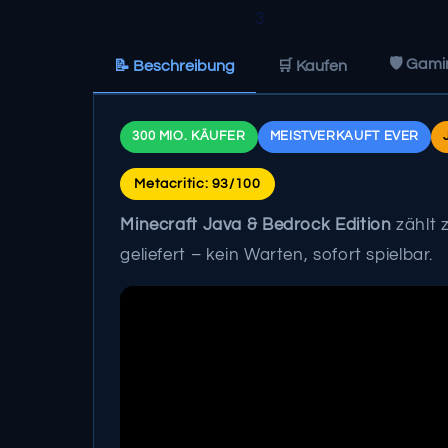
🛡️ Gam
📝 Beschreibung
🛒 Kaufen
300 MIO. KÄUFER
MEISTVERKAUFT EVER
Metacritic: 93/100
Minecraft Java & Bedrock Edition
zählt 
geliefert – kein Warten, sofort spielbar.