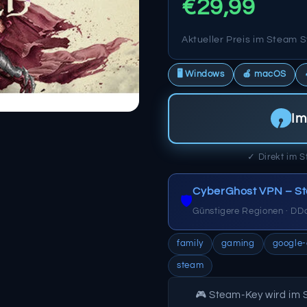
€29,99
n
Aktueller Preis im Steam S
🖥️ Windows
🍎 macOS
Im
✓ Direkt im S
CyberGhost VPN – St
🛡️
Günstigere Regionen · DD
family
gaming
google-
steam
🎮 Steam-Key wird im 