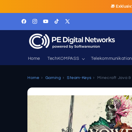
Ir
🎁 Exklusiv
directamente
al contenido
Facebook
Instagram
YouTube
TikTok
X
(Twitter)
Home
TechKOMPASS
Telekommunikation
Home
›
Gaming
›
Steam-Keys
›
Minecraft Java & 