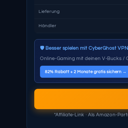
Lieferung
Händler
🛡️ Besser spielen mit CyberGhost VP
Online-Gaming mit deinen V-Bucks /
82% Rabatt + 2 Monate gratis sichern →
*Affiliate-Link · Als Amazon-Par