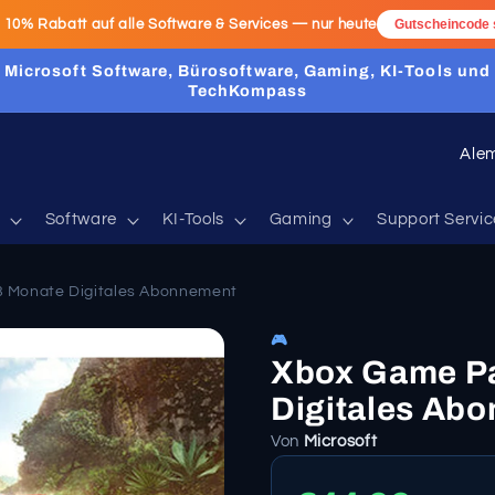
:
10% Rabatt
auf alle Software & Services — nur heute
Gutscheincode 
Microsoft Software, Bürosoftware, Gaming, KI-Tools und
TechKompass
P
a
í
Software
KI-Tools
Gaming
Support Servic
s
/
3 Monate Digitales Abonnement
r
🎮
e
Xbox Game Pa
g
Digitales Ab
i
Von
Microsoft
ó