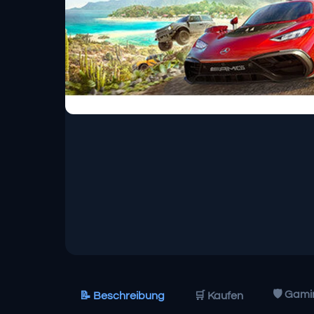
🛡️ Gam
📝 Beschreibung
🛒 Kaufen